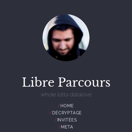
Libre Parcours
whole lotta datalove
//
HOME
//
DÉCRYPTAGE
//
INVITÉES
//
META