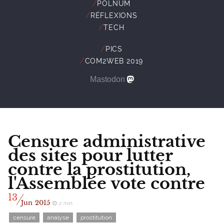
//
POLNUM
//
RÉFLEXIONS
//
TECH
//
PICS
//
COM2WEB 2019
Mastodon
Censure administrative
des sites pour lutter
contre la prostitution,
l'Assemblée vote contre
/
13
Jun
2015
2 min.
censure
analyse
prostitution