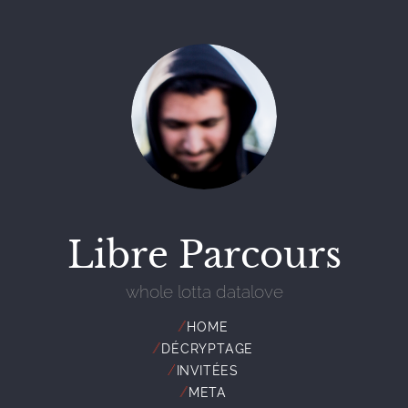
Libre Parcours
whole lotta datalove
//
HOME
//
DÉCRYPTAGE
//
INVITÉES
//
META