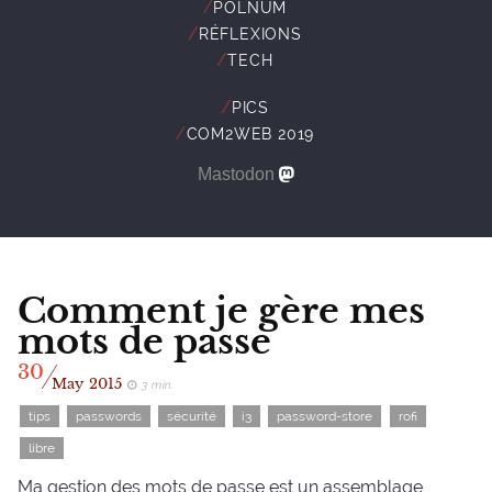
//
POLNUM
//
RÉFLEXIONS
//
TECH
//
PICS
//
COM2WEB 2019
Mastodon
Comment je gère mes
mots de passe
/
30
May
2015
3 min.
tips
passwords
sécurité
i3
password-store
rofi
libre
Ma gestion des mots de passe est un assemblage